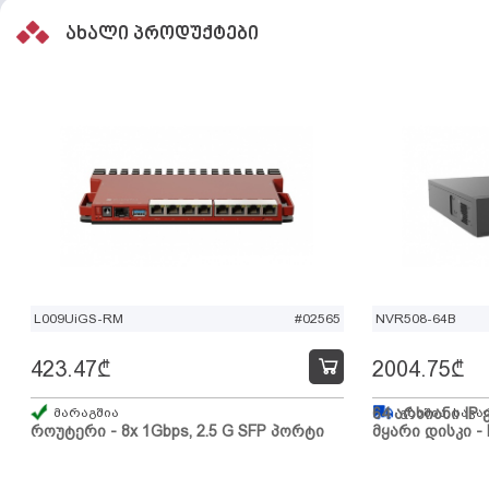
ახალი პროდუქტები
L009UiGS-RM
#02565
NVR508-64B
423.47
₾
2004.75
₾
მარაგშია
64 არხიანი IP 
გზაშია, სავა
როუტერი - 8x 1Gbps, 2.5 G SFP პორტი
მყარი დისკი - 