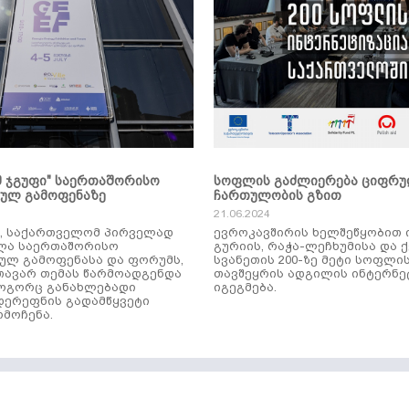
მ ჯგუფი" საერთაშორისო
სოფლის გაძლიერება ციფრ
კულ გამოფენაზე
ჩართულობის გზით
21.06.2024
ს, საქართველომ პირველად
ევროკავშირის ხელშეწყობით 
ლა საერთაშორისო
გურიის, რაჭა-ლეჩხუმისა და 
ულ გამოფენასა და ფორუმს,
სვანეთის 200-ზე მეტი სოფლი
ავარ თემას წარმოადგენდა
თავშეყრის ადგილის ინტერნე
როგორც განახლებადი
იგეგმება.
დერეფნის გადამწყვეტი
მოჩენა.