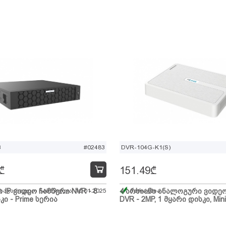
B
#02483
DVR-104G-K1(S)
₾
151.49
₾
ი IP ვიდეო ჩამწერი NVR - 8
 სავარაუდო ჩამოსვლა: 10.01.2025
4 არხიანი ანალოგური ვიდე
მარაგშია
კი - Prime სერია
DVR - 2MP, 1 მყარი დისკი, Mini