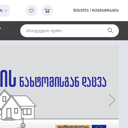
შესვლა
/
რეგისტრაცია
რ
ა