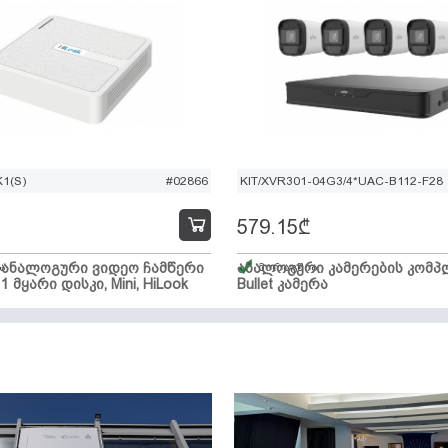
1(S)
#02866
KIT/XVR301-04G3/4*UAC-B112-F28
579.15
₾
ი ანალოგური ვიდეო ჩამწერი
ა
ანალოგური კამერების კომპლ
მარაგშია
 1 მყარი დისკი, Mini, HiLook
Bullet კამერა