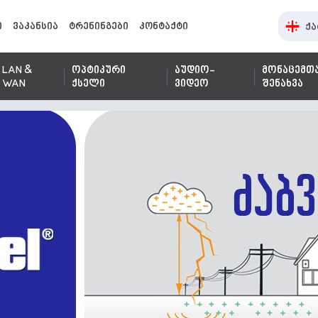
ი
ვაკანსია
ტრენინგები
კონტაქტი
ქა
LAN &
ოპტიკური
აუდიო-
მონაცემთ
WAN
ქსელი
ვიდეო
შენახვა