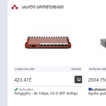
ახალი პროდუქტები
L009UiGS-RM
#02565
NVR508-64
423.47
₾
2004.75
მარაგშია
64 არხიან
გზაშია,
როუტერი - 8x 1Gbps, 2.5 G SFP პორტი
მყარი დის