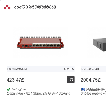
ახალი პროდუქტები
L009UiGS-RM
#02565
NVR508-64B
423.47
₾
2004.75
₾
მარაგშია
64 არხიანი IP 
გზაშია, სავა
როუტერი - 8x 1Gbps, 2.5 G SFP პორტი
მყარი დისკი - 