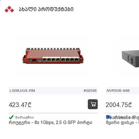
ახალი პროდუქტები
L009UiGS-RM
#02565
NVR508-64B
423.47
₾
2004.75
₾
მარაგშია
64 არხიანი IP 
გზაშია, სავა
როუტერი - 8x 1Gbps, 2.5 G SFP პორტი
მყარი დისკი - 