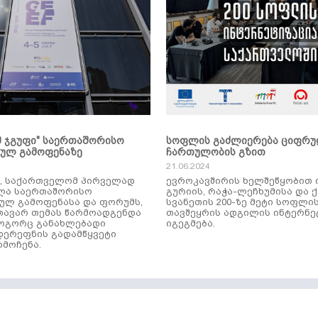
მ ჯგუფი" საერთაშორისო
სოფლის გაძლიერება ციფრ
კულ გამოფენაზე
ჩართულობის გზით
21.06.2024
ს, საქართველომ პირველად
ევროკავშირის ხელშეწყობით 
ლა საერთაშორისო
გურიის, რაჭა-ლეჩხუმისა და 
ულ გამოფენასა და ფორუმს,
სვანეთის 200-ზე მეტი სოფლი
ავარ თემას წარმოადგენდა
თავშეყრის ადგილის ინტერნე
როგორც განახლებადი
იგეგმება.
დერეფნის გადამწყვეტი
მოჩენა.