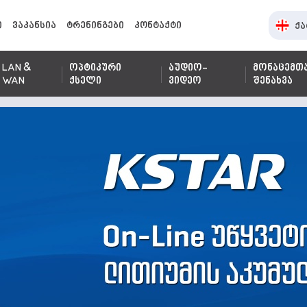
ი
ვაკანსია
ტრენინგები
კონტაქტი
ქა
LAN &
ოპტიკური
აუდიო-
მონაცემთ
WAN
ქსელი
ვიდეო
შენახვა