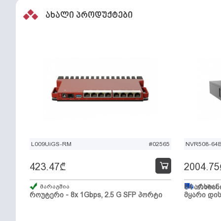
ახალი პროდუქტები
L009UiGS-RM
#02565
NVR508-64
423.47
₾
2004.75
მარაგშია
64 არხიან
გზაშია,
როუტერი - 8x 1Gbps, 2.5 G SFP პორტი
მყარი დის