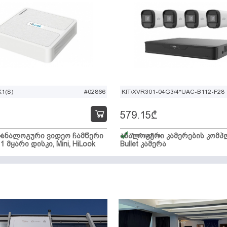
1(S)
#02866
KIT/XVR301-04G3/4*UAC-B112-F28
579.15
₾
ი ანალოგური ვიდეო ჩამწერი
ა
ანალოგური კამერების კომპლ
მარაგშია
 1 მყარი დისკი, Mini, HiLook
Bullet კამერა