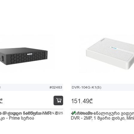
B
#02483
DVR-104G-K1(S)
₾
151.49
₾
ი IP ვიდეო ჩამწერი NVR - 8
 სავარაუდო ჩამოსვლა: 10.01.2025
4 არხიანი ანალოგური ვიდე
მარაგშია
კი - Prime სერია
DVR - 2MP, 1 მყარი დისკი, Mini