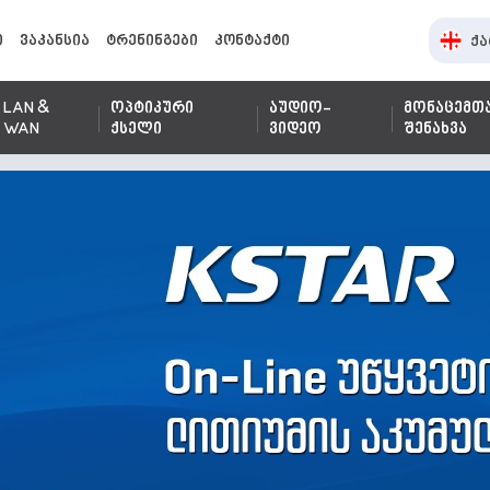
ი
ვაკანსია
ტრენინგები
კონტაქტი
ქა
LAN &
ოპტიკური
აუდიო-
მონაცემთ
WAN
ქსელი
ვიდეო
შენახვა