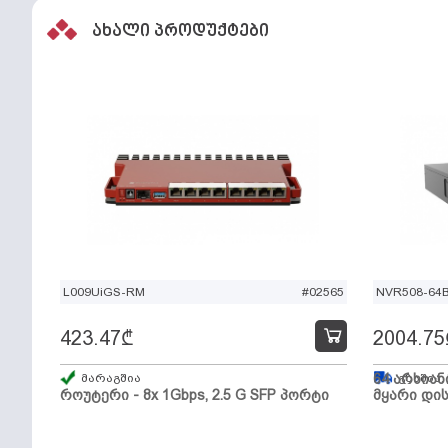
ახალი პროდუქტები
L009UiGS-RM
#02565
NVR508-64
423.47
₾
2004.75
მარაგშია
64 არხიან
გზაშია,
როუტერი - 8x 1Gbps, 2.5 G SFP პორტი
მყარი დის