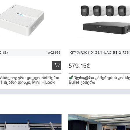
1(S)
#02866
KIT/XVR301-04G3/4*UAC-B112-F28
579.15
₾
ი ანალოგური ვიდეო ჩამწერი
ა
ანალოგური კამერების კომპლ
მარაგშია
 1 მყარი დისკი, Mini, HiLook
Bullet კამერა