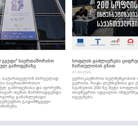
მ ჯგუფი" საერთაშორისო
სოფლის გაძლიერება ციფრ
კულ გამოფენაზე
ჩართულობის გზით
21.06.2024
ს, საქართველომ პირველად
ევროკავშირის ხელშეწყობით 
ლა საერთაშორისო
გურიის, რაჭა-ლეჩხუმისა და 
ულ გამოფენასა და ფორუმს,
სვანეთის 200-ზე მეტი სოფლი
ავარ თემას წარმოადგენდა
თავშეყრის ადგილის ინტერნე
როგორც განახლებადი
იგეგმება.
დერეფნის გადამწყვეტი
მოჩენა.