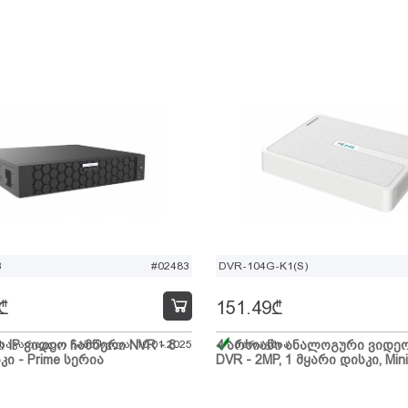
B
#02483
DVR-104G-K1(S)
₾
151.49
₾
ი IP ვიდეო ჩამწერი NVR - 8
 სავარაუდო ჩამოსვლა: 10.01.2025
4 არხიანი ანალოგური ვიდე
მარაგშია
კი - Prime სერია
DVR - 2MP, 1 მყარი დისკი, Mini