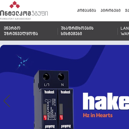
კომპანია
პირობები
ვ
ენერგო
უსაფრთხოების
LAN
უზრუნველყოფა
სისტემები
WA