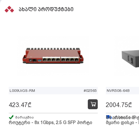
ახალი პროდუქტები
L009UiGS-RM
#02565
NVR508-64B
423.47
₾
2004.75
₾
მარაგშია
64 არხიანი IP 
გზაშია, სავა
როუტერი - 8x 1Gbps, 2.5 G SFP პორტი
მყარი დისკი - 