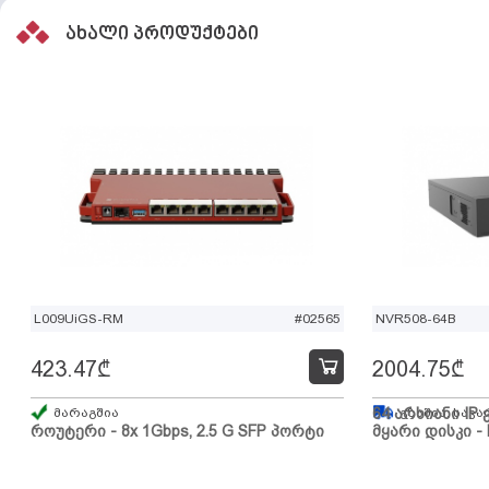
ახალი პროდუქტები
L009UiGS-RM
#02565
NVR508-64B
423.47
₾
2004.75
₾
მარაგშია
64 არხიანი IP 
გზაშია, სავა
როუტერი - 8x 1Gbps, 2.5 G SFP პორტი
მყარი დისკი - 