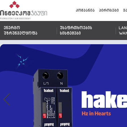
კომპანია
პირობები
ვ
ენერგო
უსაფრთხოების
LAN
უზრუნველყოფა
სისტემები
WA