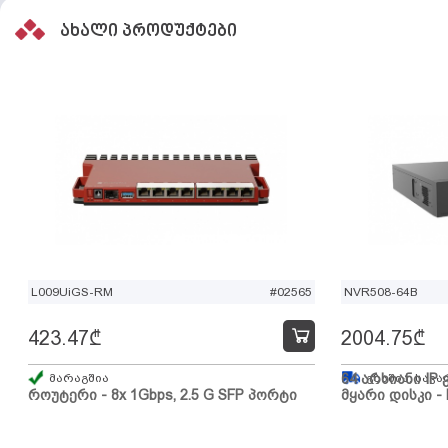
ახალი პროდუქტები
L009UiGS-RM
#02565
NVR508-64B
423.47
₾
2004.75
₾
მარაგშია
64 არხიანი IP 
გზაშია, სავა
როუტერი - 8x 1Gbps, 2.5 G SFP პორტი
მყარი დისკი - 