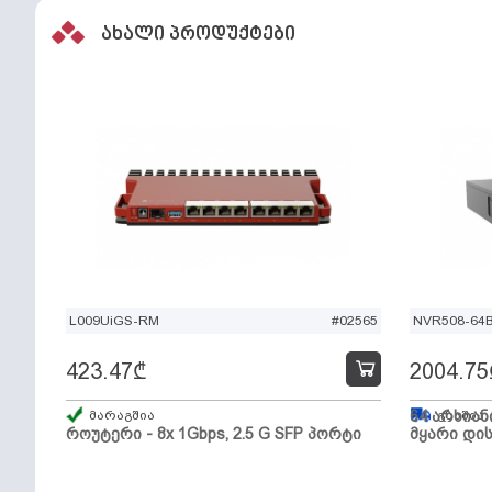
ახალი პროდუქტები
L009UiGS-RM
#02565
NVR508-64
423.47
₾
2004.75
მარაგშია
64 არხიან
გზაშია,
როუტერი - 8x 1Gbps, 2.5 G SFP პორტი
მყარი დის