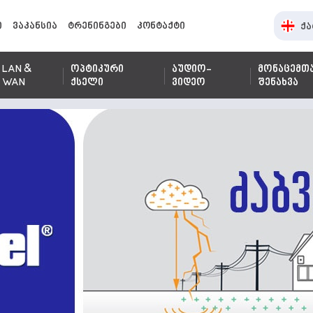
ი
ვაკანსია
ტრენინგები
კონტაქტი
ქა
LAN &
ოპტიკური
აუდიო-
მონაცემთ
WAN
ქსელი
ვიდეო
შენახვა