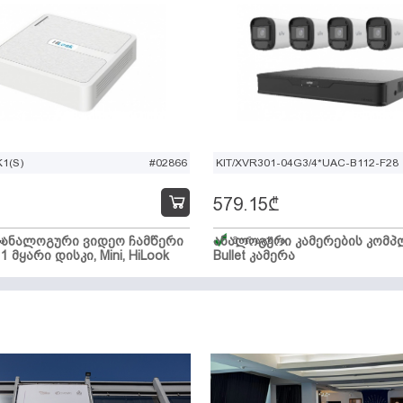
1(S)
#02866
KIT/XVR301-04G3/4*UAC-B112-F28
579.15
₾
ი ანალოგური ვიდეო ჩამწერი
ა
ანალოგური კამერების კომპლ
მარაგშია
 1 მყარი დისკი, Mini, HiLook
Bullet კამერა