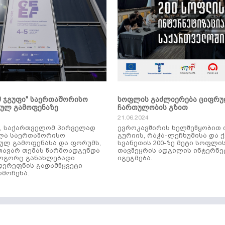
მ ჯგუფი" საერთაშორისო
სოფლის გაძლიერება ციფრ
კულ გამოფენაზე
ჩართულობის გზით
21.06.2024
ს, საქართველომ პირველად
ევროკავშირის ხელშეწყობით 
ლა საერთაშორისო
გურიის, რაჭა-ლეჩხუმისა და 
ულ გამოფენასა და ფორუმს,
სვანეთის 200-ზე მეტი სოფლი
ავარ თემას წარმოადგენდა
თავშეყრის ადგილის ინტერნე
როგორც განახლებადი
იგეგმება.
დერეფნის გადამწყვეტი
მოჩენა.