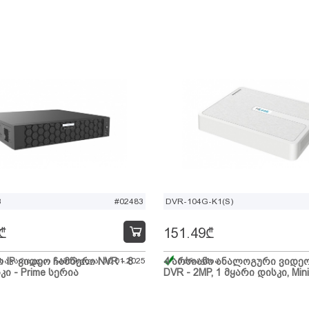
B
#02483
DVR-104G-K1(S)
₾
151.49
₾
ი IP ვიდეო ჩამწერი NVR - 8
 სავარაუდო ჩამოსვლა: 10.01.2025
4 არხიანი ანალოგური ვიდე
მარაგშია
კი - Prime სერია
DVR - 2MP, 1 მყარი დისკი, Mini