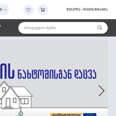
შესვლა
/
რეგისტრაცია
რ
ა