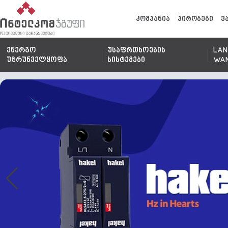
კომპანია
პირობები
ვ
ენერგო
უსაფრთხოების
LAN
უზრუნველყოფა
სისტემები
WA