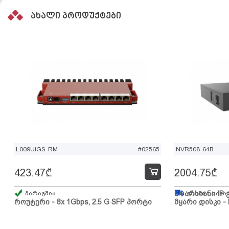
ახალი პროდუქტები
L009UiGS-RM
#02565
NVR508-64B
423.47
₾
2004.75
₾
მარაგშია
64 არხიანი IP 
გზაშია, სავა
როუტერი - 8x 1Gbps, 2.5 G SFP პორტი
მყარი დისკი - 