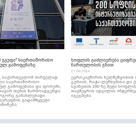
მ ჯგუფი" საერთაშორისო
სოფლის გაძლიერება ციფრ
კულ გამოფენაზე
ჩართულობის გზით
21.06.2024
ს, საქართველომ პირველად
ევროკავშირის ხელშეწყობით 
ლა საერთაშორისო
გურიის, რაჭა-ლეჩხუმისა და 
ულ გამოფენასა და ფორუმს,
სვანეთის 200-ზე მეტი სოფლი
ავარ თემას წარმოადგენდა
თავშეყრის ადგილის ინტერნე
როგორც განახლებადი
იგეგმება.
დერეფნის გადამწყვეტი
მოჩენა.