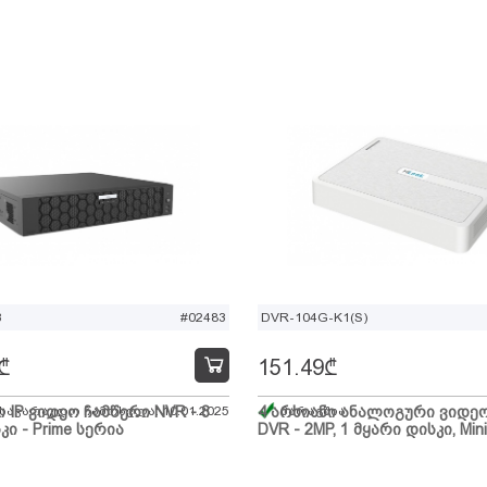
B
#02483
DVR-104G-K1(S)
₾
151.49
₾
ი IP ვიდეო ჩამწერი NVR - 8
 სავარაუდო ჩამოსვლა: 10.01.2025
4 არხიანი ანალოგური ვიდე
მარაგშია
კი - Prime სერია
DVR - 2MP, 1 მყარი დისკი, Mini