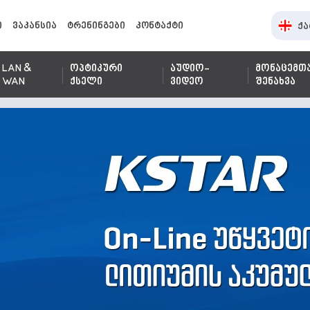
ი
ვაკანსია
ტრენინგები
კონტაქტი
ქა
LAN &
ოპტიკური
აუდიო-
მონაცემთ
WAN
ქსელი
ვიდეო
შენახვა