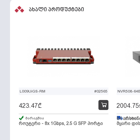
ახალი პროდუქტები
L009UiGS-RM
#02565
NVR508-64
423.47
₾
2004.75
მარაგშია
64 არხიან
გზაშია,
როუტერი - 8x 1Gbps, 2.5 G SFP პორტი
მყარი დის