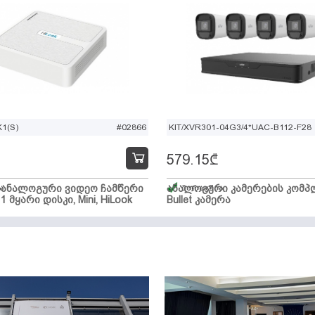
1(S)
#02866
KIT/XVR301-04G3/4*UAC-B112-F28
579.15
₾
ი ანალოგური ვიდეო ჩამწერი
ა
ანალოგური კამერების კომპლ
მარაგშია
 1 მყარი დისკი, Mini, HiLook
Bullet კამერა