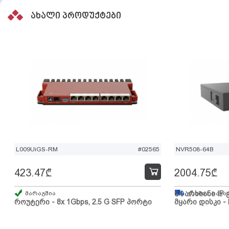
ახალი პროდუქტები
L009UiGS-RM
#02565
NVR508-64B
423.47
₾
2004.75
₾
მარაგშია
64 არხიანი IP 
გზაშია, სავა
როუტერი - 8x 1Gbps, 2.5 G SFP პორტი
მყარი დისკი - 