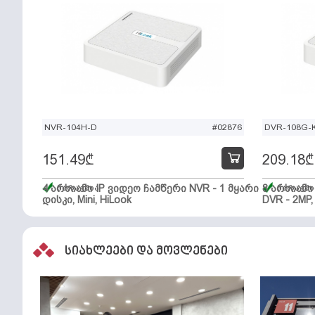
NVR-104H-D
#02876
DVR-108G-K
151.49
₾
209.18
₾
4 არხიანი IP ვიდეო ჩამწერი NVR - 1 მყარი
მარაგშია
8 არხიან
მარაგში
დისკი, Mini, HiLook
DVR - 2MP,
სიახლეები და მოვლენები