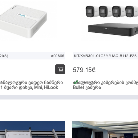
1(S)
#02866
KIT/XVR301-04G3/4*UAC-B112-F28
579.15
₾
ი ანალოგური ვიდეო ჩამწერი
ა
ანალოგური კამერების კომპლ
მარაგშია
 1 მყარი დისკი, Mini, HiLook
Bullet კამერა