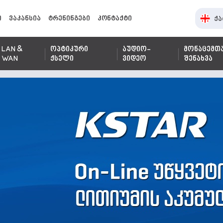
ი
ვაკანსია
ტრენინგები
კონტაქტი
ქა
LAN &
ოპტიკური
აუდიო-
მონაცემთ
WAN
ქსელი
ვიდეო
შენახვა