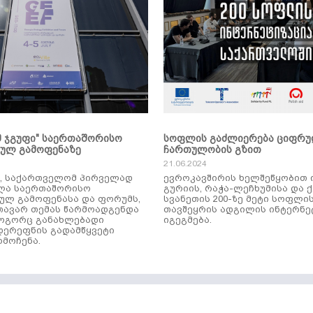
მ ჯგუფი" საერთაშორისო
სოფლის გაძლიერება ციფრ
კულ გამოფენაზე
ჩართულობის გზით
21.06.2024
ს, საქართველომ პირველად
ევროკავშირის ხელშეწყობით 
ლა საერთაშორისო
გურიის, რაჭა-ლეჩხუმისა და 
ულ გამოფენასა და ფორუმს,
სვანეთის 200-ზე მეტი სოფლი
ავარ თემას წარმოადგენდა
თავშეყრის ადგილის ინტერნე
როგორც განახლებადი
იგეგმება.
დერეფნის გადამწყვეტი
მოჩენა.