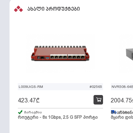
ახალი პროდუქტები
L009UiGS-RM
#02565
NVR508-64
423.47
₾
2004.75
მარაგშია
64 არხიან
გზაშია,
როუტერი - 8x 1Gbps, 2.5 G SFP პორტი
მყარი დის