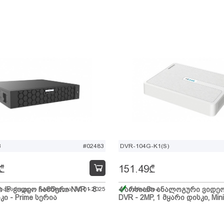
B
#02483
DVR-104G-K1(S)
₾
151.49
₾
ი IP ვიდეო ჩამწერი NVR - 8
 სავარაუდო ჩამოსვლა: 10.01.2025
4 არხიანი ანალოგური ვიდე
მარაგშია
კი - Prime სერია
DVR - 2MP, 1 მყარი დისკი, Mini