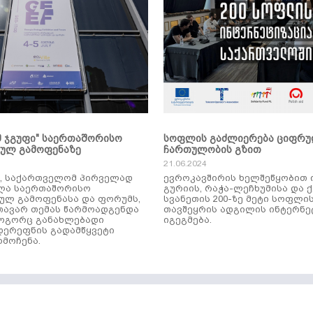
მ ჯგუფი" საერთაშორისო
სოფლის გაძლიერება ციფრ
კულ გამოფენაზე
ჩართულობის გზით
21.06.2024
ს, საქართველომ პირველად
ევროკავშირის ხელშეწყობით 
ლა საერთაშორისო
გურიის, რაჭა-ლეჩხუმისა და 
ულ გამოფენასა და ფორუმს,
სვანეთის 200-ზე მეტი სოფლი
ავარ თემას წარმოადგენდა
თავშეყრის ადგილის ინტერნე
როგორც განახლებადი
იგეგმება.
დერეფნის გადამწყვეტი
მოჩენა.