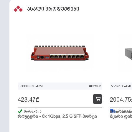
ახალი პროდუქტები
L009UiGS-RM
#02565
NVR508-64
423.47
₾
2004.75
მარაგშია
64 არხიან
გზაშია,
როუტერი - 8x 1Gbps, 2.5 G SFP პორტი
მყარი დის