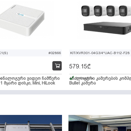
1(S)
#02866
KIT/XVR301-04G3/4*UAC-B112-F28
579.15
₾
ი ანალოგური ვიდეო ჩამწერი
ა
ანალოგური კამერების კომპლ
მარაგშია
 1 მყარი დისკი, Mini, HiLook
Bullet კამერა