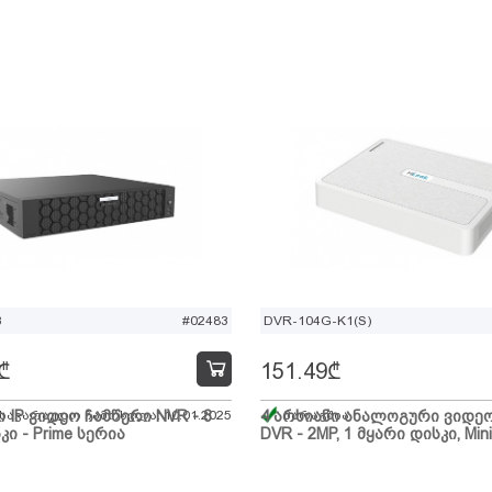
B
#02483
DVR-104G-K1(S)
₾
151.49
₾
ი IP ვიდეო ჩამწერი NVR - 8
 სავარაუდო ჩამოსვლა: 10.01.2025
4 არხიანი ანალოგური ვიდე
მარაგშია
კი - Prime სერია
DVR - 2MP, 1 მყარი დისკი, Mini