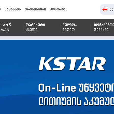
ი
ვაკანსია
ტრენინგები
კონტაქტი
ქა
LAN &
ოპტიკური
აუდიო-
მონაცემთ
WAN
ქსელი
ვიდეო
შენახვა