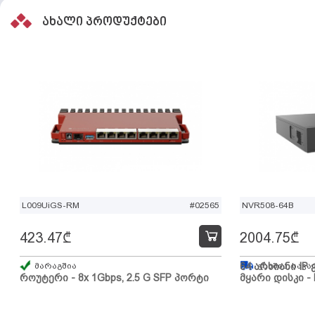
ახალი პროდუქტები
L009UiGS-RM
#02565
NVR508-64B
423.47
₾
2004.75
₾
მარაგშია
64 არხიანი IP 
გზაშია, სავა
როუტერი - 8x 1Gbps, 2.5 G SFP პორტი
მყარი დისკი - 