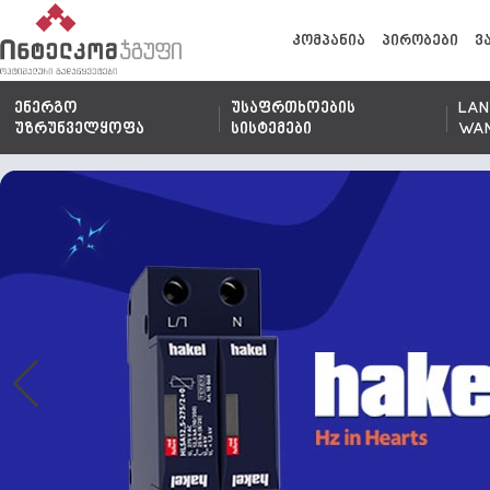
კომპანია
პირობები
ვ
ენერგო
უსაფრთხოების
LAN
უზრუნველყოფა
სისტემები
WA