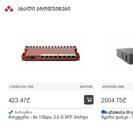
ახალი პროდუქტები
L009UiGS-RM
#02565
NVR508-64B
423.47
₾
2004.75
₾
მარაგშია
64 არხიანი IP 
გზაშია, სავა
როუტერი - 8x 1Gbps, 2.5 G SFP პორტი
მყარი დისკი - 