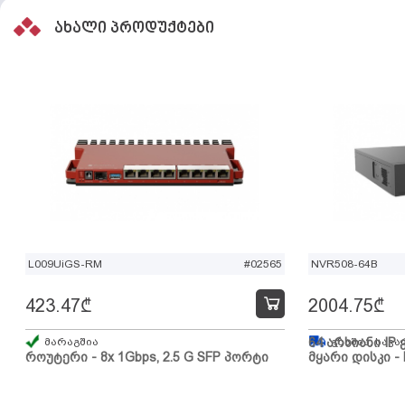
ახალი პროდუქტები
L009UiGS-RM
#02565
NVR508-64B
423.47
₾
2004.75
₾
მარაგშია
64 არხიანი IP 
გზაშია, სავა
როუტერი - 8x 1Gbps, 2.5 G SFP პორტი
მყარი დისკი - 