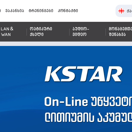
ი
ვაკანსია
ტრენინგები
კონტაქტი
ქა
LAN &
ოპტიკური
აუდიო-
მონაცემთ
WAN
ქსელი
ვიდეო
შენახვა