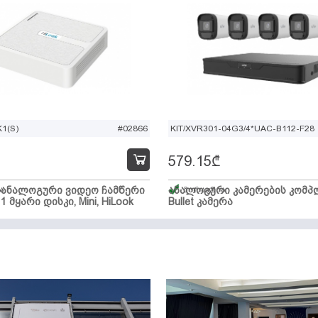
1(S)
#02866
KIT/XVR301-04G3/4*UAC-B112-F28
579.15
₾
ი ანალოგური ვიდეო ჩამწერი
ა
ანალოგური კამერების კომპლ
მარაგშია
 1 მყარი დისკი, Mini, HiLook
Bullet კამერა