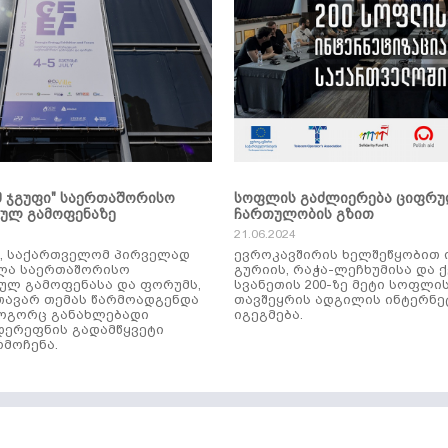
მ ჯგუფი" საერთაშორისო
სოფლის გაძლიერება ციფრ
კულ გამოფენაზე
ჩართულობის გზით
21.06.2024
ს, საქართველომ პირველად
ევროკავშირის ხელშეწყობით 
ლა საერთაშორისო
გურიის, რაჭა-ლეჩხუმისა და 
ულ გამოფენასა და ფორუმს,
სვანეთის 200-ზე მეტი სოფლი
ავარ თემას წარმოადგენდა
თავშეყრის ადგილის ინტერნე
როგორც განახლებადი
იგეგმება.
დერეფნის გადამწყვეტი
მოჩენა.