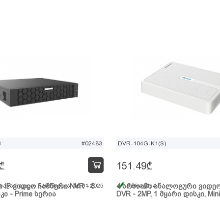
B
#02483
DVR-104G-K1(S)
₾
151.49
₾
ი IP ვიდეო ჩამწერი NVR - 8
 სავარაუდო ჩამოსვლა: 10.01.2025
4 არხიანი ანალოგური ვიდე
მარაგშია
კი - Prime სერია
DVR - 2MP, 1 მყარი დისკი, Mini