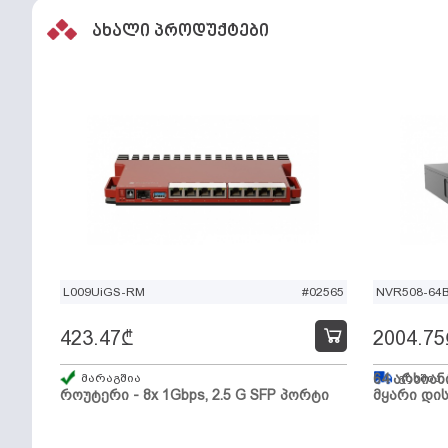
ახალი პროდუქტები
L009UiGS-RM
#02565
NVR508-64
423.47
₾
2004.75
მარაგშია
64 არხიან
გზაშია,
როუტერი - 8x 1Gbps, 2.5 G SFP პორტი
მყარი დის