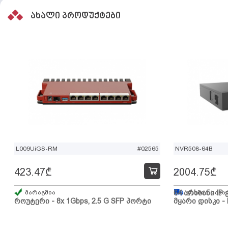
ახალი პროდუქტები
L009UiGS-RM
#02565
NVR508-64B
423.47
₾
2004.75
₾
მარაგშია
64 არხიანი IP 
გზაშია, სავა
როუტერი - 8x 1Gbps, 2.5 G SFP პორტი
მყარი დისკი - 