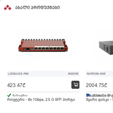
ახალი პროდუქტები
L009UiGS-RM
#02565
NVR508-64B
423.47
₾
2004.75
₾
მარაგშია
64 არხიანი IP 
გზაშია, სავა
როუტერი - 8x 1Gbps, 2.5 G SFP პორტი
მყარი დისკი - 