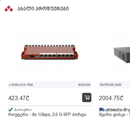
ახალი პროდუქტები
L009UiGS-RM
#02565
NVR508-64B
423.47
₾
2004.75
₾
მარაგშია
64 არხიანი IP 
გზაშია, სავა
როუტერი - 8x 1Gbps, 2.5 G SFP პორტი
მყარი დისკი - 