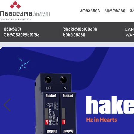
კომპანია
პირობები
ვ
ენერგო
უსაფრთხოების
LAN
უზრუნველყოფა
სისტემები
WA