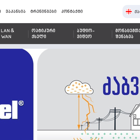
ი
ვაკანსია
ტრენინგები
კონტაქტი
ქა
LAN &
ოპტიკური
აუდიო-
მონაცემთ
WAN
ქსელი
ვიდეო
შენახვა