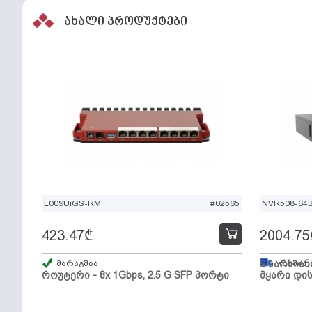
ახალი პროდუქტები
L009UiGS-RM
#02565
NVR508-64
423.47
₾
2004.75
მარაგშია
64 არხიან
გზაშია,
როუტერი - 8x 1Gbps, 2.5 G SFP პორტი
მყარი დის