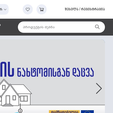
შესვლა
/
რეგისტრაცია
რ
ა