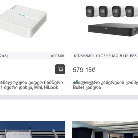
1(S)
#02866
KIT/XVR301-04G3/4*UAC-B112-F28
579.15
₾
ი ანალოგური ვიდეო ჩამწერი
ა
ანალოგური კამერების კომპლ
მარაგშია
 1 მყარი დისკი, Mini, HiLook
Bullet კამერა