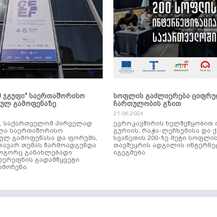
მ ჯგუფი" საერთაშორისო
სოფლის გაძლიერება ციფრ
კულ გამოფენაზე
ჩართულობის გზით
21.06.2024
ს, საქართველომ პირველად
ევროკავშირის ხელშეწყობით 
ლა საერთაშორისო
გურიის, რაჭა-ლეჩხუმისა და 
ულ გამოფენასა და ფორუმს,
სვანეთის 200-ზე მეტი სოფლი
ავარ თემას წარმოადგენდა
თავშეყრის ადგილის ინტერნე
როგორც განახლებადი
იგეგმება.
დერეფნის გადამწყვეტი
მოჩენა.