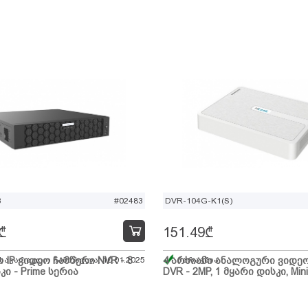
B
#02483
DVR-104G-K1(S)
₾
151.49
₾
ი IP ვიდეო ჩამწერი NVR - 8
 სავარაუდო ჩამოსვლა: 10.01.2025
4 არხიანი ანალოგური ვიდე
მარაგშია
კი - Prime სერია
DVR - 2MP, 1 მყარი დისკი, Mini