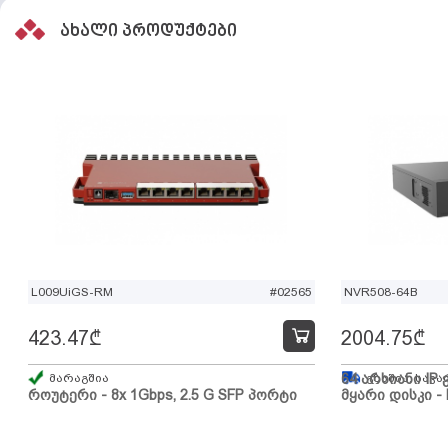
ახალი პროდუქტები
L009UiGS-RM
#02565
NVR508-64B
423.47
₾
2004.75
₾
მარაგშია
64 არხიანი IP 
გზაშია, სავა
როუტერი - 8x 1Gbps, 2.5 G SFP პორტი
მყარი დისკი - 