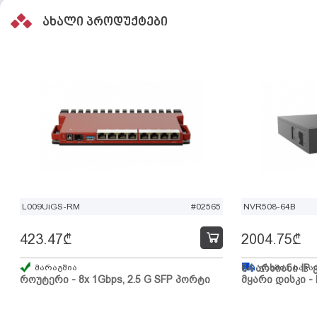
ახალი პროდუქტები
L009UiGS-RM
#02565
NVR508-64B
423.47
₾
2004.75
₾
მარაგშია
64 არხიანი IP 
გზაშია, სავა
როუტერი - 8x 1Gbps, 2.5 G SFP პორტი
მყარი დისკი - 