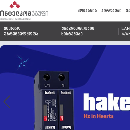
კომპანია
პირობები
ვ
ენერგო
უსაფრთხოების
LAN
უზრუნველყოფა
სისტემები
WA