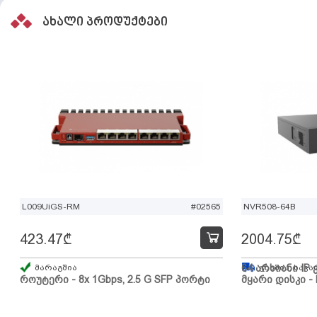
ახალი პროდუქტები
L009UiGS-RM
#02565
NVR508-64B
423.47
₾
2004.75
₾
მარაგშია
64 არხიანი IP 
გზაშია, სავა
როუტერი - 8x 1Gbps, 2.5 G SFP პორტი
მყარი დისკი - 