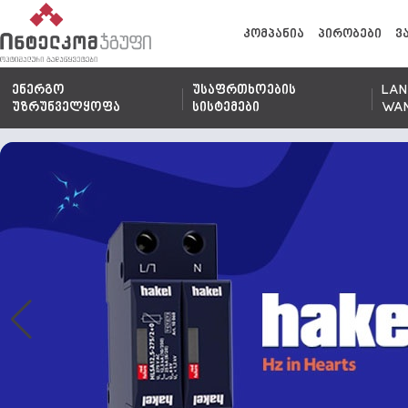
კომპანია
პირობები
ვ
ენერგო
უსაფრთხოების
LAN
უზრუნველყოფა
სისტემები
WA