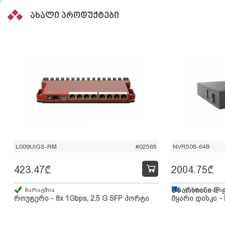
ახალი პროდუქტები
L009UiGS-RM
#02565
NVR508-64B
423.47
₾
2004.75
₾
მარაგშია
64 არხიანი IP 
გზაშია, სავა
როუტერი - 8x 1Gbps, 2.5 G SFP პორტი
მყარი დისკი - 