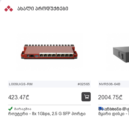
ახალი პროდუქტები
L009UiGS-RM
#02565
NVR508-64B
423.47
₾
2004.75
₾
მარაგშია
64 არხიანი IP 
გზაშია, სავა
როუტერი - 8x 1Gbps, 2.5 G SFP პორტი
მყარი დისკი - 