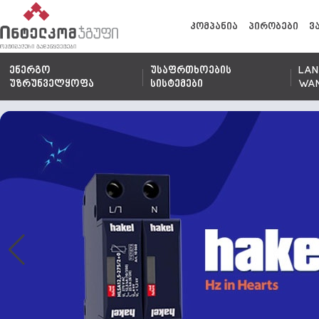
კომპანია
პირობები
ვ
ენერგო
უსაფრთხოების
LAN
უზრუნველყოფა
სისტემები
WA