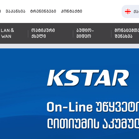
ი
ვაკანსია
ტრენინგები
კონტაქტი
ქა
LAN &
ოპტიკური
აუდიო-
მონაცემთ
WAN
ქსელი
ვიდეო
შენახვა