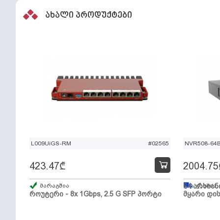
ახალი პროდუქტები
L009UiGS-RM
#02565
NVR508-64
423.47
₾
2004.75
მარაგშია
64 არხიან
გზაშია,
როუტერი - 8x 1Gbps, 2.5 G SFP პორტი
მყარი დის