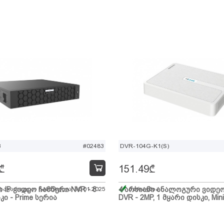
B
#02483
DVR-104G-K1(S)
₾
151.49
₾
ი IP ვიდეო ჩამწერი NVR - 8
 სავარაუდო ჩამოსვლა: 10.01.2025
4 არხიანი ანალოგური ვიდე
მარაგშია
კი - Prime სერია
DVR - 2MP, 1 მყარი დისკი, Mini