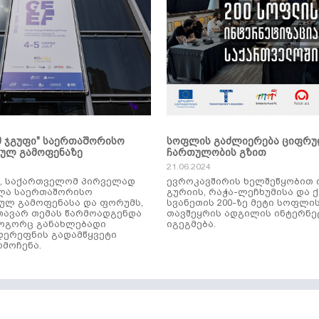
მ ჯგუფი" საერთაშორისო
სოფლის გაძლიერება ციფრ
კულ გამოფენაზე
ჩართულობის გზით
21.06.2024
ს, საქართველომ პირველად
ევროკავშირის ხელშეწყობით 
ლა საერთაშორისო
გურიის, რაჭა-ლეჩხუმისა და 
ულ გამოფენასა და ფორუმს,
სვანეთის 200-ზე მეტი სოფლი
ავარ თემას წარმოადგენდა
თავშეყრის ადგილის ინტერნე
როგორც განახლებადი
იგეგმება.
დერეფნის გადამწყვეტი
მოჩენა.