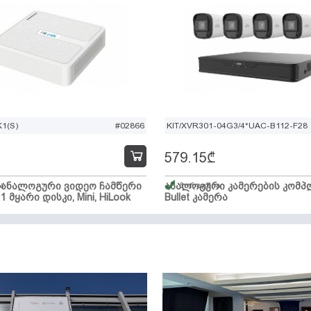
1(S)
#02866
KIT/XVR301-04G3/4*UAC-B112-F28
579.15
₾
ი ანალოგური ვიდეო ჩამწერი
ა
ანალოგური კამერების კომპლ
მარაგშია
 1 მყარი დისკი, Mini, HiLook
Bullet კამერა