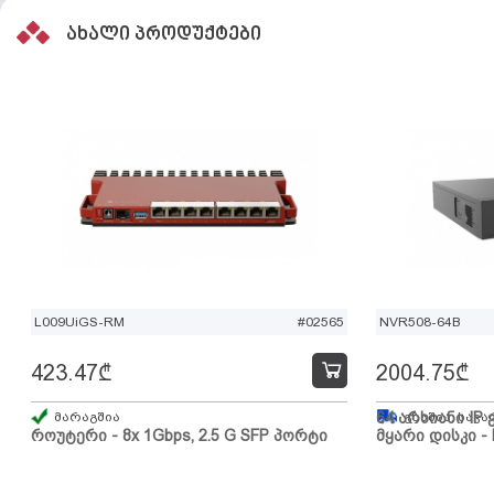
ახალი პროდუქტები
L009UiGS-RM
#02565
NVR508-64B
423.47
₾
2004.75
₾
მარაგშია
64 არხიანი IP 
გზაშია, სავა
როუტერი - 8x 1Gbps, 2.5 G SFP პორტი
მყარი დისკი - 