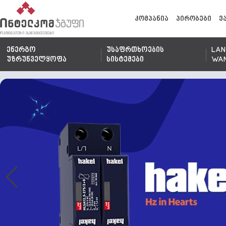
კომპანია
პირობები
ვ
ენერგო
უსაფრთხოების
LAN
უზრუნველყოფა
სისტემები
WA