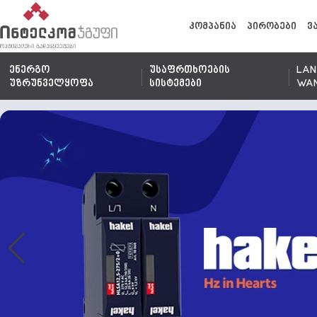
კომპანია
პირობები
ვ
ენერგო
უსაფრთხოების
LAN
უზრუნველყოფა
სისტემები
WA