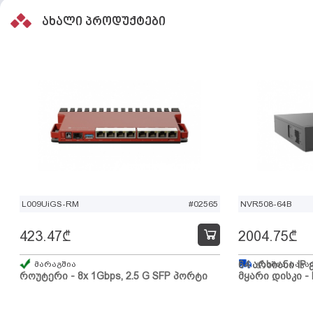
ახალი პროდუქტები
L009UiGS-RM
#02565
NVR508-64B
423.47
₾
2004.75
₾
მარაგშია
64 არხიანი IP 
გზაშია, სავა
როუტერი - 8x 1Gbps, 2.5 G SFP პორტი
მყარი დისკი - 