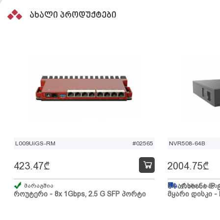
ახალი პროდუქტები
L009UiGS-RM
#02565
NVR508-64B
423.47
₾
2004.75
₾
მარაგშია
64 არხიანი IP 
გზაშია, სავა
როუტერი - 8x 1Gbps, 2.5 G SFP პორტი
მყარი დისკი - 