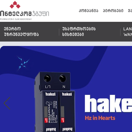
კომპანია
პირობები
ვ
ენერგო
უსაფრთხოების
LAN
უზრუნველყოფა
სისტემები
WA