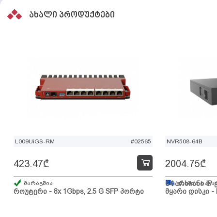
ახალი პროდუქტები
L009UiGS-RM
#02565
NVR508-64B
423.47
₾
2004.75
₾
მარაგშია
64 არხიანი IP 
გზაშია, სავა
როუტერი - 8x 1Gbps, 2.5 G SFP პორტი
მყარი დისკი - 