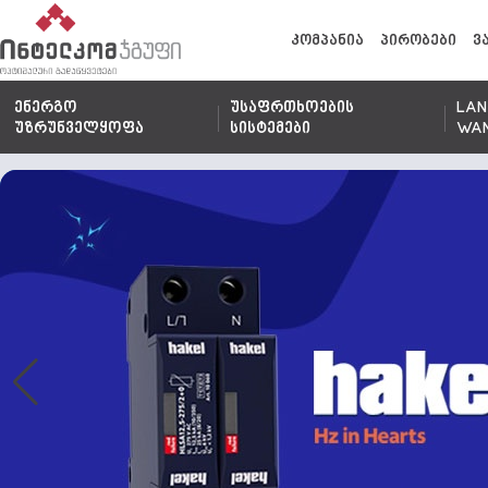
კომპანია
პირობები
ვ
ენერგო
უსაფრთხოების
LAN
უზრუნველყოფა
სისტემები
WA