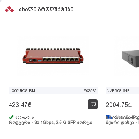
ახალი პროდუქტები
L009UiGS-RM
#02565
NVR508-64B
423.47
₾
2004.75
₾
მარაგშია
64 არხიანი IP 
გზაშია, სავა
როუტერი - 8x 1Gbps, 2.5 G SFP პორტი
მყარი დისკი - 