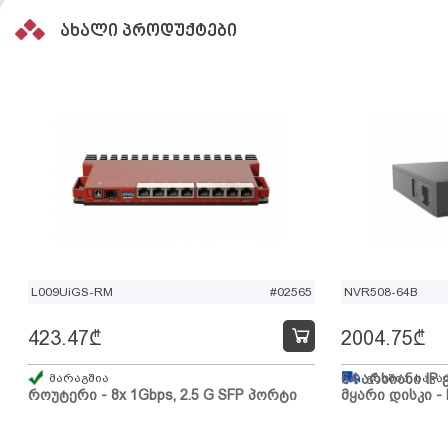
ახალი პროდუქტები
L009UiGS-RM
#02565
NVR508-64B
423.47
₾
2004.75
₾
მარაგშია
64 არხიანი IP 
გზაშია, სავა
როუტერი - 8x 1Gbps, 2.5 G SFP პორტი
მყარი დისკი - 