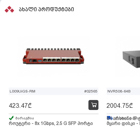
ახალი პროდუქტები
L009UiGS-RM
#02565
NVR508-64B
423.47
₾
2004.75
₾
მარაგშია
64 არხიანი IP 
გზაშია, სავა
როუტერი - 8x 1Gbps, 2.5 G SFP პორტი
მყარი დისკი - 