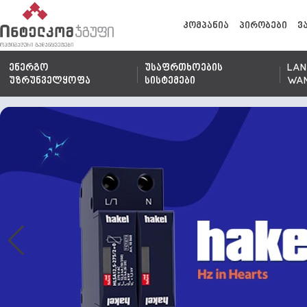
კომპანია
პირობები
ვ
ენერგო
უსაფრთხოების
LAN
უზრუნველყოფა
სისტემები
WA