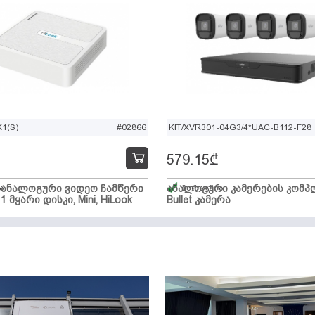
1(S)
#02866
KIT/XVR301-04G3/4*UAC-B112-F28
579.15
₾
ი ანალოგური ვიდეო ჩამწერი
ა
ანალოგური კამერების კომპლ
მარაგშია
 1 მყარი დისკი, Mini, HiLook
Bullet კამერა