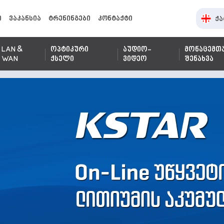
ი
ვაკანსია
ტრენინგები
კონტაქტი
ქა
LAN &
ოპტიკური
აუდიო-
მონაცემთ
WAN
ქსელი
ვიდეო
შენახვა