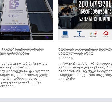
მ ჯგუფი" საერთაშორისო
სოფლის გაძლიერება ციფრ
კულ გამოფენაზე
ჩართულობის გზით
21.06.2024
ს, საქართველომ პირველად
ევროკავშირის ხელშეწყობით 
ლა საერთაშორისო
გურიის, რაჭა-ლეჩხუმისა და 
ულ გამოფენასა და ფორუმს,
სვანეთის 200-ზე მეტი სოფლი
ავარ თემას წარმოადგენდა
თავშეყრის ადგილის ინტერნე
როგორც განახლებადი
იგეგმება.
დერეფნის გადამწყვეტი
მოჩენა.