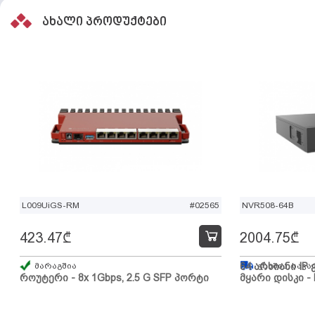
ახალი პროდუქტები
L009UiGS-RM
#02565
NVR508-64B
423.47
₾
2004.75
₾
მარაგშია
64 არხიანი IP 
გზაშია, სავა
როუტერი - 8x 1Gbps, 2.5 G SFP პორტი
მყარი დისკი - 