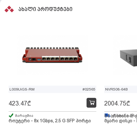
ახალი პროდუქტები
L009UiGS-RM
#02565
NVR508-64B
423.47
₾
2004.75
₾
მარაგშია
64 არხიანი IP 
გზაშია, სავა
როუტერი - 8x 1Gbps, 2.5 G SFP პორტი
მყარი დისკი - 