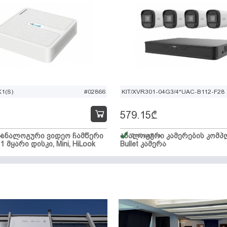
1(S)
#02866
KIT/XVR301-04G3/4*UAC-B112-F28
579.15
₾
ი ანალოგური ვიდეო ჩამწერი
ა
ანალოგური კამერების კომპლ
მარაგშია
 1 მყარი დისკი, Mini, HiLook
Bullet კამერა