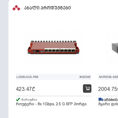
ახალი პროდუქტები
L009UiGS-RM
#02565
NVR508-64
423.47
₾
2004.75
მარაგშია
64 არხიან
გზაშია,
როუტერი - 8x 1Gbps, 2.5 G SFP პორტი
მყარი დის