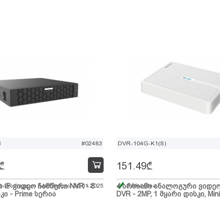
B
#02483
DVR-104G-K1(S)
₾
151.49
₾
ი IP ვიდეო ჩამწერი NVR - 8
 სავარაუდო ჩამოსვლა: 10.01.2025
4 არხიანი ანალოგური ვიდე
მარაგშია
კი - Prime სერია
DVR - 2MP, 1 მყარი დისკი, Mini