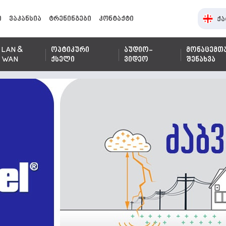
ი
ვაკანსია
ტრენინგები
კონტაქტი
ქა
LAN &
ოპტიკური
აუდიო-
მონაცემთ
WAN
ქსელი
ვიდეო
შენახვა