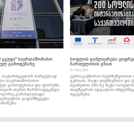
მ ჯგუფი" საერთაშორისო
სოფლის გაძლიერება ციფრ
კულ გამოფენაზე
ჩართულობის გზით
21.06.2024
ს, საქართველომ პირველად
ევროკავშირის ხელშეწყობით 
ლა საერთაშორისო
გურიის, რაჭა-ლეჩხუმისა და 
ულ გამოფენასა და ფორუმს,
სვანეთის 200-ზე მეტი სოფლი
ავარ თემას წარმოადგენდა
თავშეყრის ადგილის ინტერნე
როგორც განახლებადი
იგეგმება.
დერეფნის გადამწყვეტი
მოჩენა.