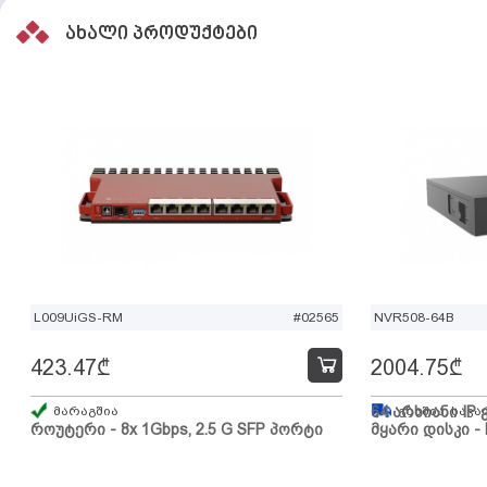
ახალი პროდუქტები
L009UiGS-RM
#02565
NVR508-64B
423.47
₾
2004.75
₾
მარაგშია
64 არხიანი IP 
გზაშია, სავა
როუტერი - 8x 1Gbps, 2.5 G SFP პორტი
მყარი დისკი - 