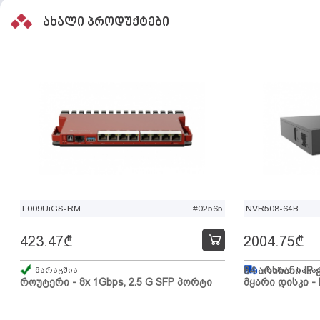
ახალი პროდუქტები
L009UiGS-RM
#02565
NVR508-64B
423.47
₾
2004.75
₾
მარაგშია
64 არხიანი IP 
გზაშია, სავა
როუტერი - 8x 1Gbps, 2.5 G SFP პორტი
მყარი დისკი - 