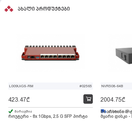
ახალი პროდუქტები
L009UiGS-RM
#02565
NVR508-64B
423.47
₾
2004.75
₾
მარაგშია
64 არხიანი IP 
გზაშია, სავა
როუტერი - 8x 1Gbps, 2.5 G SFP პორტი
მყარი დისკი - 