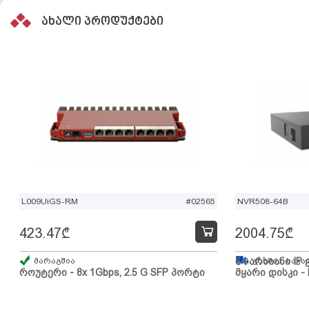
ახალი პროდუქტები
L009UiGS-RM
#02565
NVR508-64B
423.47
₾
2004.75
₾
მარაგშია
64 არხიანი IP 
გზაშია, სავა
როუტერი - 8x 1Gbps, 2.5 G SFP პორტი
მყარი დისკი - 