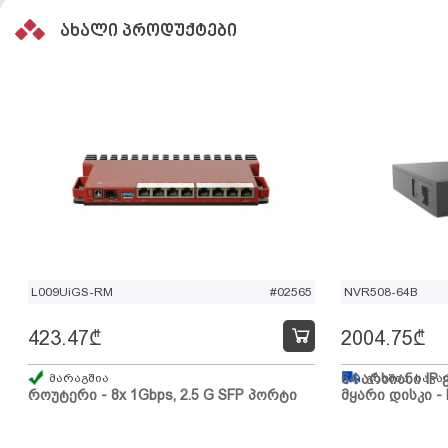
ახალი პროდუქტები
L009UiGS-RM
#02565
NVR508-64B
423.47
₾
2004.75
₾
მარაგშია
64 არხიანი IP 
გზაშია, სავა
როუტერი - 8x 1Gbps, 2.5 G SFP პორტი
მყარი დისკი - 