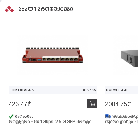
ახალი პროდუქტები
L009UiGS-RM
#02565
NVR508-64B
423.47
₾
2004.75
₾
მარაგშია
64 არხიანი IP 
გზაშია, სავა
როუტერი - 8x 1Gbps, 2.5 G SFP პორტი
მყარი დისკი - 