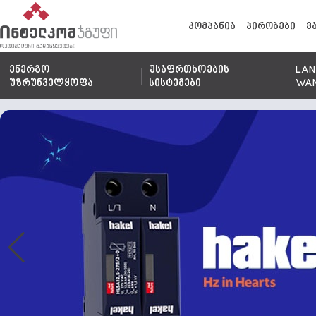
კომპანია
პირობები
ვ
ენერგო
უსაფრთხოების
LAN
უზრუნველყოფა
სისტემები
WA