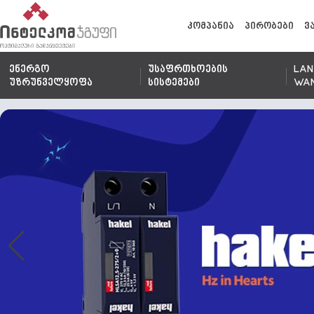
კომპანია
პირობები
ვ
ენერგო
უსაფრთხოების
LAN
უზრუნველყოფა
სისტემები
WA