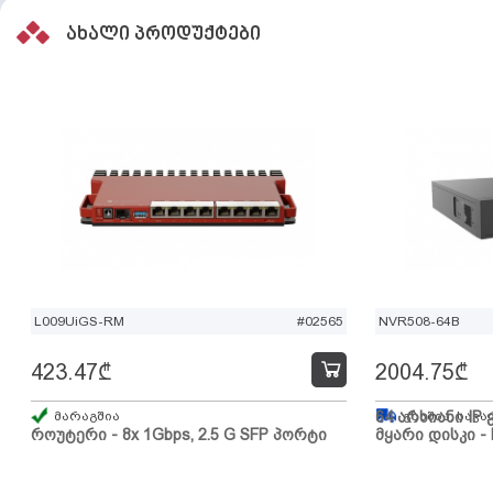
ახალი პროდუქტები
L009UiGS-RM
#02565
NVR508-64B
423.47
₾
2004.75
₾
მარაგშია
64 არხიანი IP 
გზაშია, სავა
როუტერი - 8x 1Gbps, 2.5 G SFP პორტი
მყარი დისკი - 