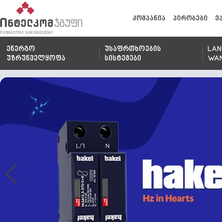
კომპანია
პირობები
ვ
ენერგო
უსაფრთხოების
LAN
უზრუნველყოფა
სისტემები
WA