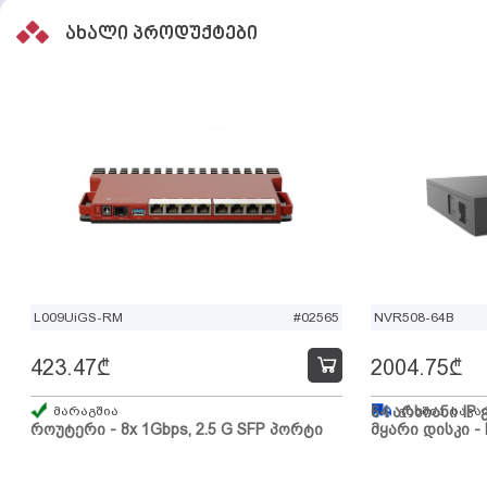
ახალი პროდუქტები
L009UiGS-RM
#02565
NVR508-64B
423.47
₾
2004.75
₾
მარაგშია
64 არხიანი IP 
გზაშია, სავა
როუტერი - 8x 1Gbps, 2.5 G SFP პორტი
მყარი დისკი - 