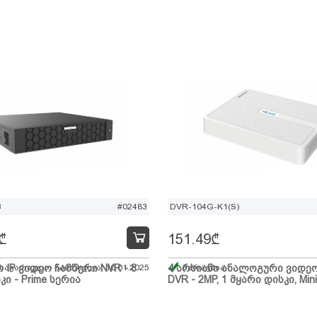
B
#02483
DVR-104G-K1(S)
₾
151.49
₾
ი IP ვიდეო ჩამწერი NVR - 8
 სავარაუდო ჩამოსვლა: 10.01.2025
4 არხიანი ანალოგური ვიდე
მარაგშია
კი - Prime სერია
DVR - 2MP, 1 მყარი დისკი, Mini