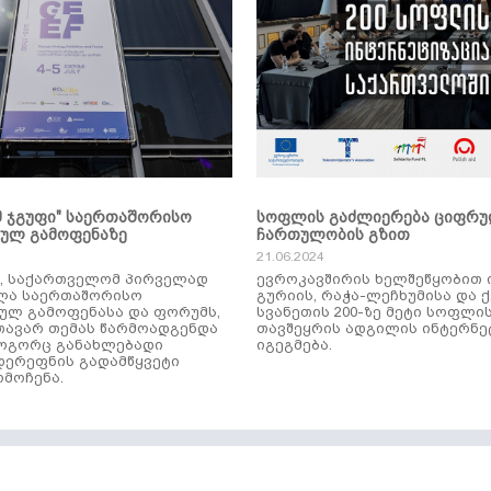
მ ჯგუფი" საერთაშორისო
სოფლის გაძლიერება ციფრ
კულ გამოფენაზე
ჩართულობის გზით
21.06.2024
ს, საქართველომ პირველად
ევროკავშირის ხელშეწყობით 
ლა საერთაშორისო
გურიის, რაჭა-ლეჩხუმისა და 
ულ გამოფენასა და ფორუმს,
სვანეთის 200-ზე მეტი სოფლი
ავარ თემას წარმოადგენდა
თავშეყრის ადგილის ინტერნე
როგორც განახლებადი
იგეგმება.
დერეფნის გადამწყვეტი
მოჩენა.