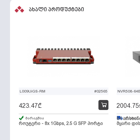
ახალი პროდუქტები
L009UiGS-RM
#02565
NVR508-64
423.47
₾
2004.75
მარაგშია
64 არხიან
გზაშია,
როუტერი - 8x 1Gbps, 2.5 G SFP პორტი
მყარი დის