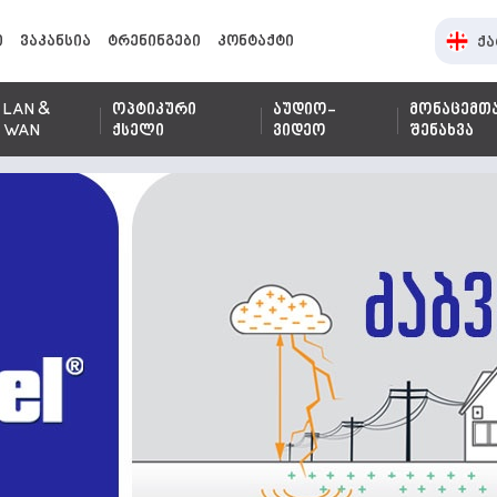
ი
ვაკანსია
ტრენინგები
კონტაქტი
ქა
LAN &
ოპტიკური
აუდიო-
მონაცემთ
WAN
ქსელი
ვიდეო
შენახვა