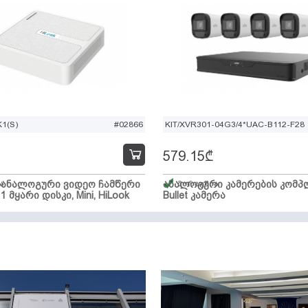
1(S)
#02866
KIT/XVR301-04G3/4*UAC-B112-F28
579.15
₾
ი ანალოგური ვიდეო ჩამწერი
ა
ანალოგური კამერების კომპლ
მარაგშია
 1 მყარი დისკი, Mini, HiLook
Bullet კამერა