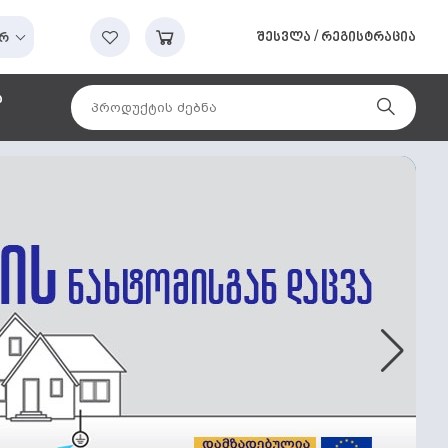
შესვლა
/
რეგისტრაცია
რ
ა