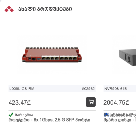
ახალი პროდუქტები
L009UiGS-RM
#02565
NVR508-64B
423.47
₾
2004.75
₾
მარაგშია
64 არხიანი IP 
გზაშია, სავა
როუტერი - 8x 1Gbps, 2.5 G SFP პორტი
მყარი დისკი - 